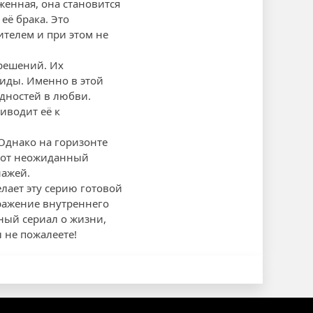
женная, она становится
её брака. Это
ителем и при этом не
 решений. Их
биды. Именно в этой
дностей в любви.
иводит её к
Однако на горизонте
Этот неожиданный
нажей.
лает эту серию готовой
тражение внутреннего
ный сериал о жизни,
 не пожалеете!