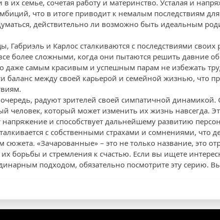
 их семье, сочетая работу и материнство. Усталая и напря
мбиций, что в итоге приводит к немалым последствиям для 
адуматься, действительно ли возможно быть идеальным род
цы, Габриэль и Карлос сталкиваются с последствиями своих
все более сложными, когда они пытаются решить давние о
о даже самым красивым и успешным парам не избежать тру
ти баланс между своей карьерой и семейной жизнью, что пр
виям.
 очередь, радуют зрителей своей симпатичной динамикой. 
ый человек, который может изменить их жизнь навсегда. 
т напряжение и способствует дальнейшему развитию персо
талкивается с собственными страхами и сомнениями, что де
м сюжета. «Зачарованные» – это не только название, это о
 их борьбы и стремления к счастью. Если вы ищете интерес
динарным подходом, обязательно посмотрите эту серию. Вы