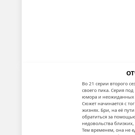
ОТ
Во 21 серии второго с
своего пика. Серия по
юмора и неожиданных п
Сюжет начинается с то
жизнях. Бри, на её пут
обратиться за помощью 
недовольства близких,
Тем временем, она не е