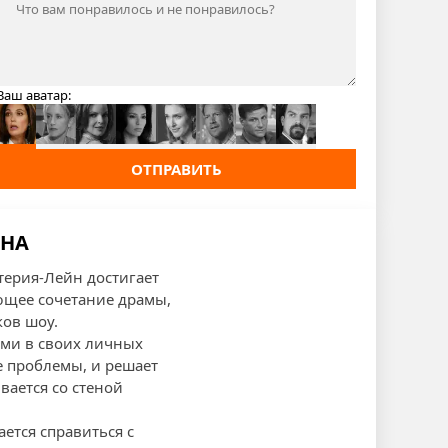
Ваш аватар:
ОТПРАВИТЬ
ОНА
терия-Лейн достигает
ющее сочетание драмы,
ков шоу.
ями в своих личных
ые проблемы, и решает
вается со стеной
ется справиться с