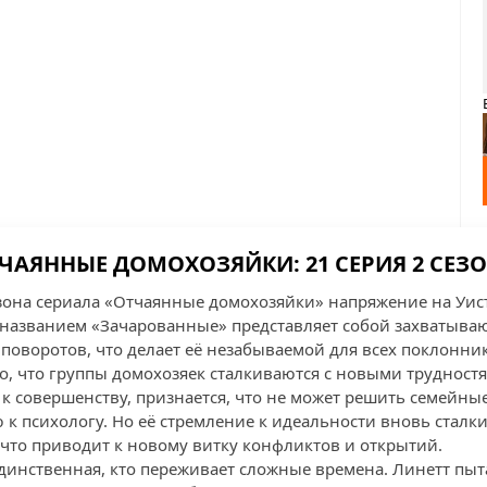
ЧАЯННЫЕ ДОМОХОЗЯЙКИ: 21 СЕРИЯ 2 СЕЗ
езона сериала «Отчаянные домохозяйки» напряжение на Уис
д названием «Зачарованные» представляет собой захватыва
оворотов, что делает её незабываемой для всех поклонни
го, что группы домохозяек сталкиваются с новыми трудност
и к совершенству, признается, что не может решить семейн
к психологу. Но её стремление к идеальности вновь сталки
 что приводит к новому витку конфликтов и открытий.
динственная, кто переживает сложные времена. Линетт пыта