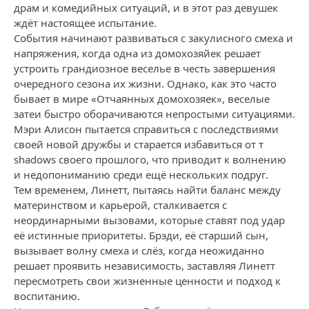
драм и комедийных ситуаций, и в этот раз девушек
ждёт настоящее испытание.
События начинают развиваться с закулисного смеха и
напряжения, когда одна из домохозяйек решает
устроить грандиозное веселье в честь завершения
очередного сезона их жизни. Однако, как это часто
бывает в мире «Отчаянных домохозяек», веселые
затеи быстро оборачиваются непростыми ситуациями.
Мэри Алисон пытается справиться с последствиями
своей новой дружбы и старается избавиться от т
shadows своего прошлого, что приводит к волнению
и недопониманию среди ещё нескольких подруг.
Тем временем, Линетт, пытаясь найти баланс между
материнством и карьерой, сталкивается с
неординарными вызовами, которые ставят под удар
её истинные приоритеты. Брэди, её старший сын,
вызывает волну смеха и слёз, когда неожиданно
решает проявить независимость, заставляя Линетт
пересмотреть свои жизненные ценности и подход к
воспитанию.