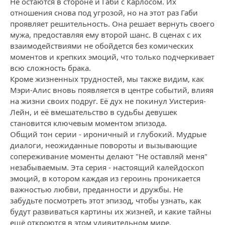
Не остаются в стороне и Габи с Карлосом. Их
отношения снова под угрозой, но на этот раз Габи
проявляет решительность. Она решает вернуть своего
мужа, предоставляя ему второй шанс. В сценах с их
взаимодействиями не обойдется без комических
моментов и крепких эмоций, что только подчеркивает
всю сложность брака.
Кроме жизненных трудностей, мы также видим, как
Мэри-Алис вновь появляется в центре событий, влияя
на жизни своих подруг. Её дух не покинул Уистерия-
Лейн, и её вмешательство в судьбы девушек
становится ключевым моментом эпизода.
Общий тон серии - ироничный и глубокий. Мудрые
диалоги, неожиданные повороты и вызывающие
сопереживание моменты делают "Не оставляй меня"
незабываемым. Эта серия - настоящий калейдоскоп
эмоций, в котором каждая из героинь проникается
важностью любви, преданности и дружбы. Не
забудьте посмотреть этот эпизод, чтобы узнать, как
будут развиваться картины их жизней, и какие тайны
ещё откроются в этом удивительном мире.