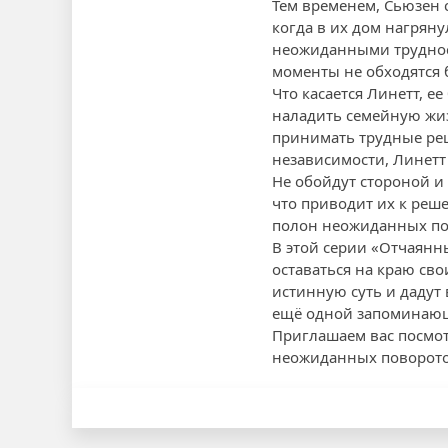
Тем временем, Сьюзен 
когда в их дом нагряну
неожиданными трудност
моменты не обходятся 
Что касается Линетт, 
наладить семейную жиз
принимать трудные ре
независимости, Линетт
Не обойдут стороной и
что приводит их к реш
полон неожиданных пов
В этой серии «Отчаянн
оставаться на краю св
истинную суть и дадут
ещё одной запоминающ
Приглашаем вас посмот
неожиданных поворото