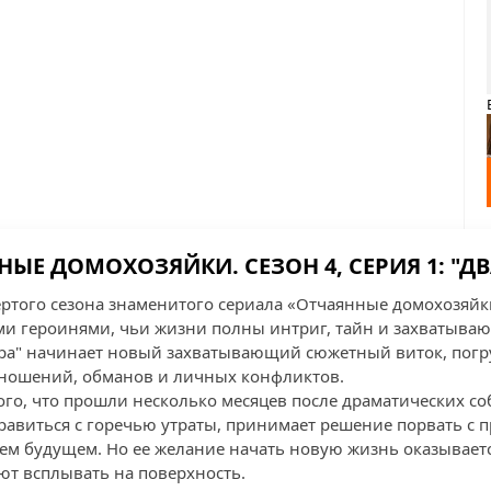
ЫЕ ДОМОХОЗЯЙКИ. СЕЗОН 4, СЕРИЯ 1: "Д
ертого сезона знаменитого сериала «Отчаянные домохозяй
и героинями, чьи жизни полны интриг, тайн и захватыва
ра" начинает новый захватывающий сюжетный виток, погр
ношений, обманов и личных конфликтов.
того, что прошли несколько месяцев после драматических с
справиться с горечью утраты, принимает решение порвать с
оем будущем. Но ее желание начать новую жизнь оказываетс
ют всплывать на поверхность.