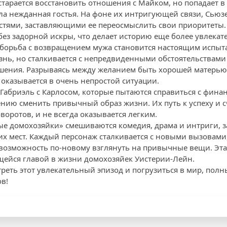
старается восстановить отношения с Майком, но попадает в
ла нежданная гостья. На фоне их интригующей связи, Сьюзе
ями, заставляющими ее переосмыслить свои приоритеты. 
без задорной искры, что делает историю еще более увлекат
ее борьба с возвращением мужа становится настоящим испыт
нь, но сталкивается с непредвиденными обстоятельствам
шения. Разрываясь между желанием быть хорошей матерью
 оказывается в очень непростой ситуации.
 Габриэль с Карлосом, которые пытаются справиться с фин
ению сменить привычный образ жизни. Их путь к успеху и 
оротов, и не всегда оказывается легким.
ые домохозяйки» смешиваются комедия, драма и интриги, з
оих мест. Каждый персонаж сталкивается с новыми вызовами
 возможность по-новому взглянуть на привычные вещи. Эта
ейся главой в жизни домохозяйек Уистерии-Лейн.
реть этот увлекательный эпизод и погрузиться в мир, полн
в!