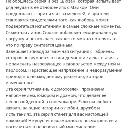
Не обошлась серия и без Сьюзан, которая испытывает
ряд неудач в её отношениях с Майком. Они
продолжают ссориться из-за мелочей, и зрители
становятся свидетелями того, как любовь может
подвергаться испытаниям в самые сложные моменты.
Сюжетная линия Сьюзан добавляет эмоциональную
нагрузку и показывает, как легко можно потерять то,
что по праву считается ценным.
Завершает эпизод загадочная ситуация с Габриэль,
которая погружается в свои домашние дела, пытаясь
не замечать назревающее недовольство между ней и
Карлосом. Нарастающее напряжение и недоразумения
приводят к неожиданному решению, которое
изменяет всё.
Эта серия "Отчаянных домохозяек" пронизана
напряжением, юмором и драмой, что делает её
непревзойдённой в своём жанре. Если вы любите
захватывающие истории о любви, дружбе и
испытаниях, эта серия станет для вас настоящей
находкой! Не упустите возможность посмотреть её и
погрузиться в невероятный мир Уистерии.