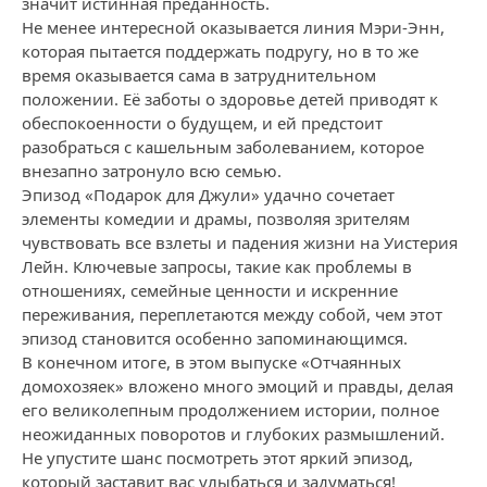
значит истинная преданность.
Не менее интересной оказывается линия Мэри-Энн,
которая пытается поддержать подругу, но в то же
время оказывается сама в затруднительном
положении. Её заботы о здоровье детей приводят к
обеспокоенности о будущем, и ей предстоит
разобраться с кашельным заболеванием, которое
внезапно затронуло всю семью.
Эпизод «Подарок для Джули» удачно сочетает
элементы комедии и драмы, позволяя зрителям
чувствовать все взлеты и падения жизни на Уистерия
Лейн. Ключевые запросы, такие как проблемы в
отношениях, семейные ценности и искренние
переживания, переплетаются между собой, чем этот
эпизод становится особенно запоминающимся.
В конечном итоге, в этом выпуске «Отчаянных
домохозяек» вложено много эмоций и правды, делая
его великолепным продолжением истории, полное
неожиданных поворотов и глубоких размышлений.
Не упустите шанс посмотреть этот яркий эпизод,
который заставит вас улыбаться и задуматься!