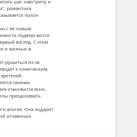
елать шаг навстречу и
х", романтика
казывается полон
ми с её новым
симости подвергаются
первый взгляд. С этим
ми и жизнью в
ет рушиться из-за
иводят к комическим,
 зрителей.
елятся своими
ле становится ясно,
илы преодолевать
го апогея. Она подарит
ний отчаянных