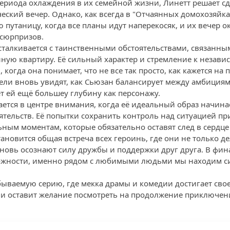
периода охлаждения в их семейной жизни, Линетт решает сд
еский вечер. Однако, как всегда в "Отчаянных домохозяйка
 путаницу, когда все планы идут наперекосяк, и их вечер о
 сюрпризов.
сталкивается с таинственными обстоятельствами, связанны
нную квартиру. Её сильный характер и стремление к незави
когда она понимает, что не все так просто, как кажется на 
ели вновь увидят, как Сьюзан балансирует между амбиция
т ей ещё большеу глубину как персонажу.
вается в центре внимания, когда её идеальный образ начина
тельств. Её попытки сохранить контроль над ситуацией пр
ьным моментам, которые обязательно оставят след в сердце
ановится общая встреча всех героинь, где они не только д
новь осознают силу дружбы и поддержки друг друга. В фина
сложности, именно рядом с любимыми людьми мы находим с
бываемую серию, где мекка драмы и комедии достигает свое
 и оставит желание посмотреть на продолжение приключе