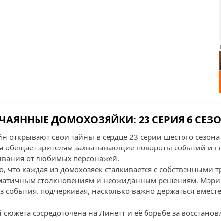
ЧАЯННЫЕ ДОМОХОЗЯЙКИ: 23 СЕРИЯ 6 СЕЗ
йн открывают свои тайны в сердце 23 серии шестого сезон
ия обещает зрителям захватывающие повороты событий и г
вания от любимых персонажей.
о, что каждая из домохозяек сталкивается с собственными тр
аматичным столкновениям и неожиданным решениям. Мэри 
ез события, подчеркивая, насколько важно держаться вместе
 сюжета сосредоточена на Линетт и её борьбе за восстано