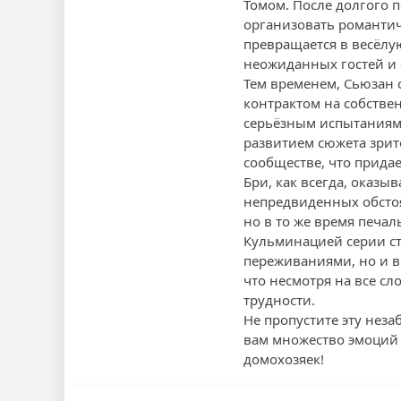
Томом. После долгого 
организовать романтич
превращается в весёлую
неожиданных гостей и
Тем временем, Сьюзан 
контрактом на собстве
серьёзным испытаниям, 
развитием сюжета зрит
сообществе, что придае
Бри, как всегда, оказы
непредвиденных обстоя
но в то же время печал
Кульминацией серии ст
переживаниями, но и в
что несмотря на все 
трудности.
Не пропустите эту неза
вам множество эмоций
домохозяек!