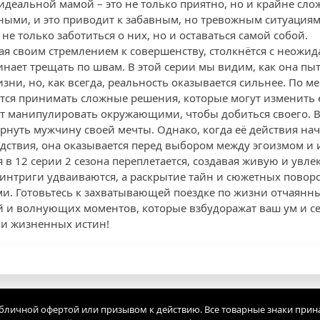
 идеальной мамой – это не только приятно, но и крайне сл
ными, и это приводит к забавным, но тревожным ситуациям.
 не только заботиться о них, но и оставаться самой собой.
ная своим стремлением к совершенству, столкнётся с неожи
ает трещать по швам. В этой серии мы видим, как она пы
зни, но, как всегда, реальность оказывается сильнее. По м
тся принимать сложные решения, которые могут изменить е
т манипулировать окружающими, чтобы добиться своего. В 
ернуть мужчину своей мечты. Однако, когда её действия н
дствия, она оказывается перед выбором между эгоизмом и
в 12 серии 2 сезона переплетается, создавая живую и увле
 интриги удваиваются, а раскрытие тайн и сюжетных поворо
. Готовьтесь к захватывающей поездке по жизни отчаянн
и волнующих моментов, которые взбудоражат ваш ум и сер
 и жизненных истин!
убличной офертой или призывом к действию. Все товарные знаки прин