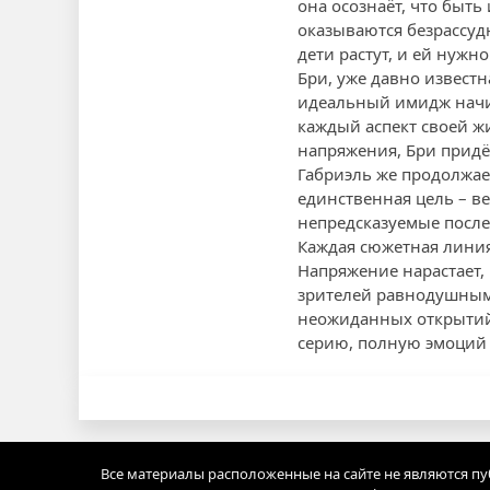
она осознаёт, что быть
оказываются безрассуд
дети растут, и ей нужно
Бри, уже давно извест
идеальный имидж начин
каждый аспект своей жи
напряжения, Бри придё
Габриэль же продолжае
единственная цель – в
непредсказуемые после
Каждая сюжетная линия 
Напряжение нарастает,
зрителей равнодушными
неожиданных открытий 
серию, полную эмоций
Все материалы расположенные на сайте не являются п