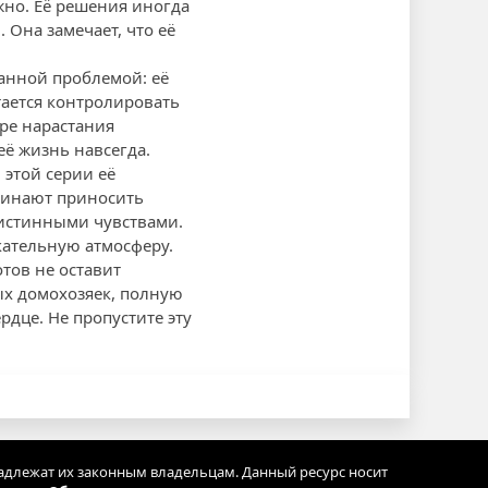
ожно. Её решения иногда
 Она замечает, что её
данной проблемой: её
тается контролировать
ере нарастания
ё жизнь навсегда.
этой серии её
ачинают приносить
 истинными чувствами.
кательную атмосферу.
тов не оставит
ых домохозяек, полную
дце. Не пропустите эту
адлежат их законным владельцам. Данный ресурс носит