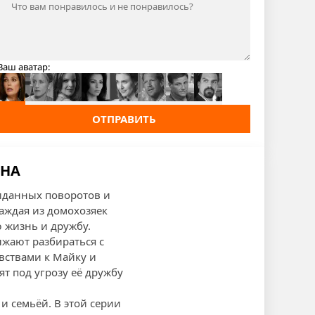
Ваш аватар:
ОТПРАВИТЬ
ОНА
иданных поворотов и
аждая из домохозяек
 жизнь и дружбу.
лжают разбираться с
увствами к Майку и
ят под угрозу её дружбу
и семьёй. В этой серии