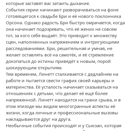
которые заставят вас затаить дыхание.
События серии начинают разворачиваться на фоне
готовящегося к свадьбе Бри и её нового поклонника
Орсона. Однако радость Бри быстро омрачается, когда
она начинает подозревать, что её жених не совсем
тот, за кого себя выдаёт. Это приводит к множеству
сцен, наполненных напряжением и интригующими
расследованиями. Бри, решительная и умная, не
желает оставлять всё на самотёк, и её стремление
докопаться до истины приведёт к новым, порой
шокирующим открытиям.
Тем временем, Линетт сталкивается с дедлайнем на
работе и пытается свести график своей карьеры и
материнства. Её усталость начинает сказываться на
отношениях с детьми, что делает её ещё более
напряженной. Линетт находится на грани срыва, и в
этом эпизоде мы видим многогранные аспекты её
жизни, когда личные и профессиональные вызовы
накладываются друг на друга.
Необычные события происходят и у Сьюзан, которая