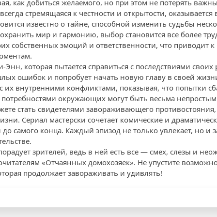
ая, как добиться желаемого, но при этом не потерять важны
всегда стремящаяся к честности и открытости, оказывается
новится известно о тайне, способной изменить судьбы неск
сохранить мир и гармонию, выбор становится все более тр
их собственных эмоций и ответственности, что приводит к 
оментам.
и-Энн, которая пытается справиться с последствиями своих
лых ошибок и попробует начать новую главу в своей жизн
 с их внутренними конфликтами, показывая, что попытки с
с потребностями окружающих могут быть весьма непростым
жете стать свидетелями завораживающего противостояния,
изни. Сериал мастерски сочетает комические и драматическ
до самого конца. Каждый эпизод не только увлекает, но и з
тельстве.
порадует зрителей, ведь в ней есть все — смех, слезы и не
почитателям «Отчаянных домохозяек». Не упустите возможно
торая продолжает завораживать и удивлять!